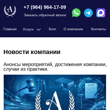
+7 (964) 964-17-09
Заказать обратный звонок
Главная
Блог
О компании
Контакты
Услуги
Досудебное урегулирование
Новости компании
Налоговые проверки
Анонсы мероприятий, достижения компании,
случаи из практики.
Дробление бизнеса
Разблокировка счета
Защита при налоговых нарушениях
Камеральная или выездная налоговая
проверка
Требования от ФНС
Оптимизация налогообложения
Ликвидация ООО с долгами