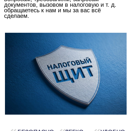
БЕЗОПАСНО
ЛЕГКО
УДОБНО
Плюсы данной подписки:
— вам не нужно держать дополнительный
штат
— не нужно загружать бухгалтера или иного
специалиста не свойственной им работой
— наша команда всегда на связи, то есть
для вас по данным вопросам сотрудник
всегда подключится, в то время как ваш
штатный юрист или бухгалтер может быть в
отпуске, на больничном или занят отчетами,
а вопрос горящий
— вы получаете конкретное решение
именно вашей проблемы, а не шаблонные
вставки и дежурные фразы
— возможность превентивных мер проверки
своего бизнеса по налоговым рискам и
много другое.
Купить сопровождение