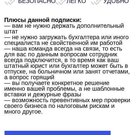
Уголовные дела прекращаются!
Не секрет что у среднего и крупного
бизнеса налоговые риски выше, суммы
доначислений большие. Вместе с этим
и появляется риск возбуждения уголовного
дела в отношении налогоплательщика.
Самой рабочей статьей является ст. 199
УК Р Ф Уклонение от уплаты налогов,
сборов, подлежащих уплате организацией,
и (или) страховых взносов, подлежащих
уплате организацией — плательщиком
страховых взносов.