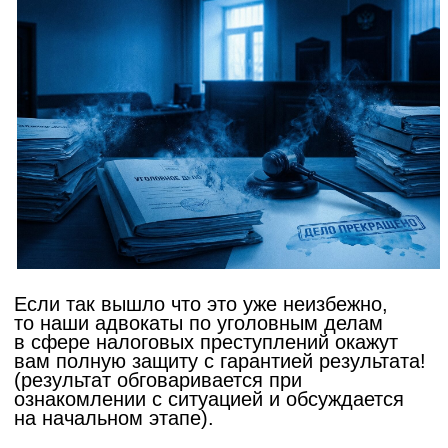
Практические советы собственнику бизнеса
по защите своей финансовой модели
от налоговых рисков. Так на сегодняшний
день мы видим, что налоговая реформа
еще не достигла своего апогея и гайки
государственной машины еще будут
затягиваться. Именно поэтому
мы призываем владельцев компаний
подключать нас в самом раннем этапе
возникновения проблем. Приходят
требования от ФНС вам или вашим
контрагентам, приглашают на рабочую
встречу просто поговорить, звонят вашим
сотрудника и подтверждают официальное
трудоустройство, тогда с большой долей
вероятностью вы попали под карандаш
и нужно усилить свой бизнес нашими
сотрудниками! Запомните — не бывает что
требование пришло просто так!
Совет 2
Не надо заигрывать с ФНС и другими
государственно-надзорными органами!!!
Многие ошибочно думают, что во время
опроса в налоговой или на рабочей встречи
директор, учредитель смогут установить
дружеские отношения которые в будущем
помогут им в разрешении его проблем,
к проявлению так скажем некой лояльности