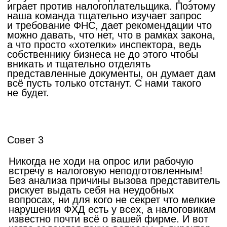
таких проверок составило 114. Результатом
в таких проверках как правило является
не доначисление налога за этот период +
выход срока камеральной проверки, после
которого невозможно открыть новую
камеральную проверку (за исключением
УНД). Из 112 сопровожденных проверок
по 65 компаниях доначислений не было
совсем, у 42 фирм начисления были в стиле
ниже низшего, да так что клиенты были
довольны что отделались легким испугом, 5
компаниям помочь не удалось по причине
высокорискованной оптимизации налогов
клиентом и слишком большим процентом
работы в чёрную.
Авиценна - защищаем бизнес
от налоговых рисков с 2012 года
+7 (964) 964-17-09