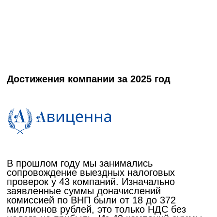
Требования от ФНС
Защита при налоговых нарушениях
Оптимизация налогообложения
Ликвидация ООО с долгами
О компании
ООО "Авиценна"
ИНН 0274969220
КПП 027401001
Юр.адрес: 450092, Республика Башкортостан, г.
Уфа, Батырская ул, д. 10/1, кв. 62
Сайт разработан
© 2012 - 2025 Все права защищены
Политика конфиденциальности