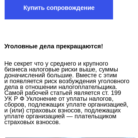
Если так вышло что это уже неизбежно,
то наши адвокаты по уголовным делам
в сфере налоговых преступлений окажут
вам полную защиту с гарантией результата!
(результат обговаривается при
ознакомлении с ситуацией и обсуждается
на начальном этапе).
В нашем портфолио есть успешные кейсы,
когда уголовные дела
переквалифицировались с более тяжких
на менее тяжкие, а потом и во все
прекращались за истечением сроков
давности. Есть не мало и других оснований,
о которых вы можете узнать на личной
консультации.
Заказать консультацию по
уголовному делу
Кейсы и советы
Совет 1