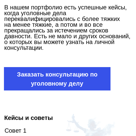
со стороны налоговиков. Это большое
заблуждение и вот почему. У всех
представителей силовых и иных структур
есть своя «спец.школа» подготовки
по добыче информации или иных данных
в процессе общения. Есть такие случаи
когда директор или собственник бизнеса
по своей доброте душевной представляет
налоговикам абсолютно ВСЕ документы
которые есть у него в надежде что раз
он такой милый, то они тоже пойдут ему
на встречу и закроют глаза на что-то. Но как
правило это оборачивается медвежьей
услугой и всё что представлено сверху
играет против налогоплательщика. Поэтому
наша команда тщательно изучает запрос
и требование ФНС, дает рекомендации что
можно давать, что нет, что в рамках закона,
а что просто «хотелки» инспектора, ведь
собственнику бизнеса не до этого чтобы
вникать и тщательно отделять
представленные документы, он думает дам
всё пусть только отстанут. С нами такого
не будет.
Совет 3
Никогда не ходи на опрос или рабочую
встречу в налоговую неподготовленным!
Без анализа причины вызова представитель