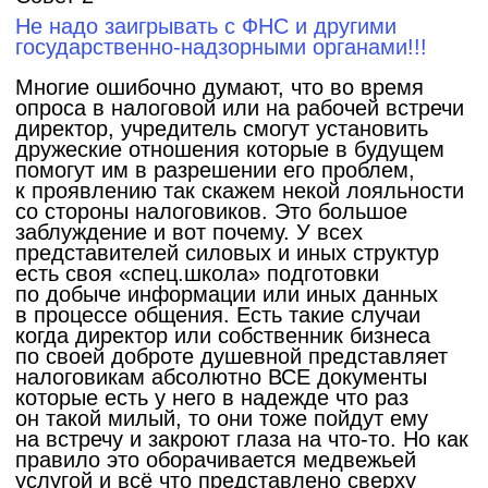
Достижения компании за 2025 год
В прошлом году мы занимались
сопровождение выездных налоговых
проверок у 43 компаний. Изначально
заявленные суммы доначислений
комиссией по ВНП были от 18 до 372
миллионов рублей, это только НДС без
налога на прибыль. Из 43 компаний суммы
по решению ВНП были снижены у 37
компаний, те 6 которым не смогли помочь,
это люди которые обратились к нам после
окончания ВНП с актом на руках. В таких
случаях очень сложно кардинально
снизиться по сумме. Средний процент
снижения сумм составил от 44,2 до 87,6.
По мимо ВНП за прошлый год
мы сопровождали камеральные проверки
и проверки вне рамок, которые открываются
чаще и практически у всех, начиная
от самозанятого и ИП. Общее количество