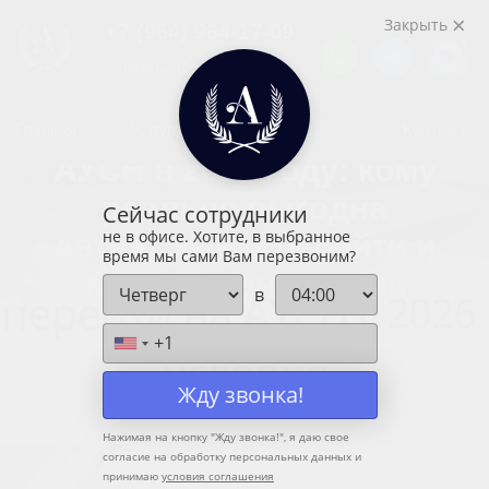
+7 (964) 964-17-09
Закрыть
Заказать обратный звонок
Главная
Услуги
Блог
Контакты
Досудебное урегулирование
АУСН в 2026 году: кому
Налоговые проверки
реально выгодна
Сейчас сотрудники
Дробление бизнеса
не в офисе. Хотите, в выбранное
автоУСН, как перейти и
время мы сами Вам перезвоним?
Разблокировка счета
где спрятаны риски
в
Защита при налоговых нарушениях
Камеральная или налоговая проверка
+1
Требования от ФНС
Жду звонка!
Оптимизация налогообложения
Нажимая на кнопку "
Жду звонка!
", я даю свое
Ликвидация ООО с долгами
согласие на обработку персональных данных и
принимаю
условия соглашения
Доначисления