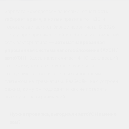
Зарплата «съедается» взносами, отчётность
забирает время, а новые правила по НДС и
порогам заставляют бизнес нервничать. В 2026
году у предпринимателей и небольших компаний
есть альтернатива —
автоматизированная
упрощенная система налогообложения (АУСН /
автоУСН)
. Здесь налог считает ФНС, деклараций
по режиму нет, а страховые взносы за
сотрудников заменяются фиксированным
платежом на травматизм. Разберём, как устроен
режим, кому он подходит и как не потерять
выгоду из-за ограничений.
Нужна проверка, выгодна ли автоУСН именно
вам?