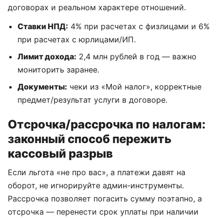
договорах и реальном характере отношений.
Авиценна - защищаем бизнес
от налоговых рисков с 2012 года
Ставки НПД:
4% при расчетах с физлицами и 6%
при расчетах с юрлицами/ИП.
+7 (964) 964-17-09
Лимит дохода:
2,4 млн рублей в год — важно
мониторить заранее.
Заказать звонок
Документы:
чеки из «Мой налог», корректные
предмет/результат услуги в договоре.
Среднее время
ответа 15 сек.
Отсрочка/рассрочка по налогам:
законный способ пережить
Услуги
кассовый разрыв
Досудебное урегулирование
Если льгота «не про вас», а платежи давят на
оборот, не игнорируйте админ-инструменты.
Налоговые проверки
Рассрочка позволяет погасить сумму поэтапно, а
Дробление бизнеса
отсрочка — перенести срок уплаты при наличии