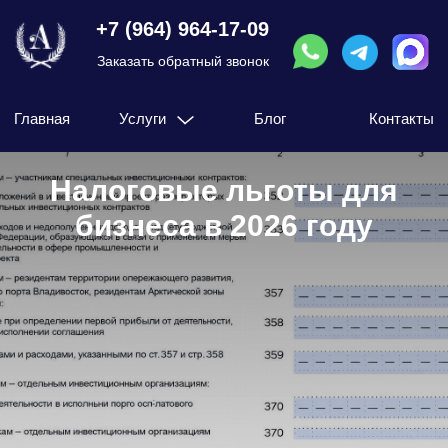
+7 (964) 964-17-09
Заказать обратный звонок
Главная
Услуги
Блог
Контакты
Досудебное урегулирование
Налоговые проверки
Налоговые льготы для
Дробление бизнеса
бизнеса в 2026 году
Разблокировка счета
Защита при налоговых нарушениях
Камеральная или налоговая проверка
Требования от ФНС
Оптимизация налогообложения
Ликвидация ООО с долгами
Доначисления