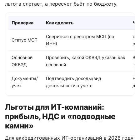
льгота слетает, а пересчет бьёт по бюджету.
Проверка
Как сделать
Ча
Свериться с реестром МСП (по
«Мы
Статус МСП
ИНН)
ре
Основной
Проверить, какой ОКВЭД указан как
Выр
ОКВЭД
основной
— 
Документы/
Подтвердить доходы/вид
Нет
учет
деятельности в учете
дея
Льготы для ИТ-компаний:
прибыль, НДС и «подводные
камни»
Для аккредитованных ИТ-организаций в 2026 году