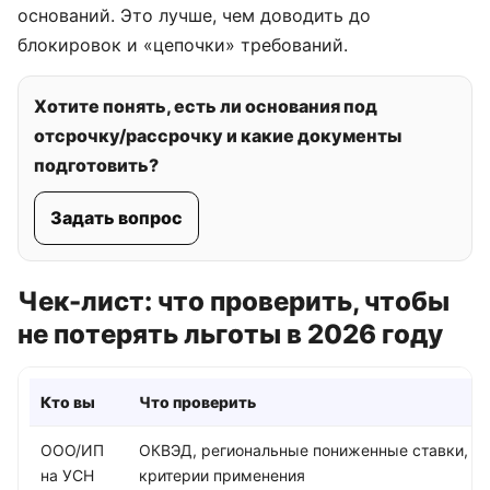
оснований. Это лучше, чем доводить до
Разблокировка счета по 115-ФЗ
блокировок и «цепочки» требований.
Доначисления
Камеральная или налоговая проверка
Хотите понять, есть ли основания под
отсрочку/рассрочку и какие документы
Требования от ФНС
подготовить?
Защита при налоговых нарушениях
Задать вопрос
Оптимизация налогообложения
Ликвидация ООО с долгами
Чек-лист: что проверить, чтобы
не потерять льготы в 2026 году
О компании
ООО "Авиценна"
Кто вы
Что проверить
ИНН 0274969220
КПП 027401001
ООО/ИП
ОКВЭД, региональные пониженные ставки,
Юр.адрес: 450092, Республика Башкортостан, г.
Уфа, Батырская ул, д. 10/1, кв. 62
на УСН
критерии применения