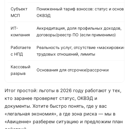
Субъект
Пониженный тариф взносов: статус и основно
Сайт разработан
МСП
ОКВЭД
ИТ-
Аккредитация, доля профильных доходов,
© 2012 - 2025 Все права защищены
компания
договоры/реестр ПО (если применимо)
Политика конфиденциальности
Отзвать согласие на обработку персональных данных
Работаете
Реальность услуг, отсутствие «маскировки»
с НПД
трудовых отношений, лимиты
Любая информация, предоставленная на данном сайте, в частности,
касающаяся характеристик, наличия, стоимости объектов носит исключительно
информационный характер и ни при каких условиях не является публичной
офертой, определяемой положениями статьи 437 ГК РФ
Кассовый
Основания для отсрочки/рассрочки
разрыв
Итог простой: льготы в 2026 году работают у тех,
кто заранее проверяет статус, ОКВЭД и
документы. Хотите быстро понять, где у вас
«легальная экономия», а где зона риска — мы в
«Авиценне» разберем ситуацию и предложим план